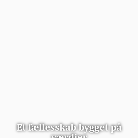
Et fællesskab bygget på
værdier